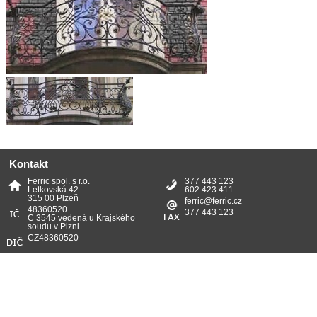
Kontakt
Ferric spol. s r.o.
377 443 123
Letkovská 42
602 423 411
315 00 Plzeň
ferric@ferric.cz
48360520
377 443 123
C 3545 vedená u Krajského
soudu v Plzni
CZ48360520